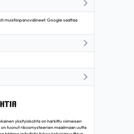
esti muistiinpanovälineet. Google saattaa
HTIA
ainen yksityiskohta on harkittu viimeisen
styö on tuonut rikosmysteerien maailmaan uutta
nen käänne ja todiste tukee kokonaisuutta ja