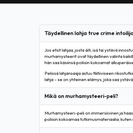
Täydellinen lahja true crime intoilija
Jos etsit lahjaa, josta äiti, isä tai ystävä i
murhamysteerit ovat täydellinen valinta kaikill
hän saa käsiinsä poliisin kokoamat alkuperäiset
Pelissä lahjansaaja astuu fiktiiviseen rikostut
lahja – se on yhteinen elämys, joka saa ystä
Mikä on murhamysteeri-peli?
Murhamysteeri-peli on immersiivinen ja haaste
poliisin kokoamaa tutkimusmateriaalia, kuten r