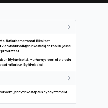
alinta. Ratkaisemattomat Rikokset
 vie vastaanottajan rikostutkijan rooliin, jossa
ja todisteet.
tkaisun löytämiseksi. Murhamysteeri ei ole vain
ssä ratkaisun löytämiseksi.
 avoimeksi jäänyt rikostapaus hyödyntämällä