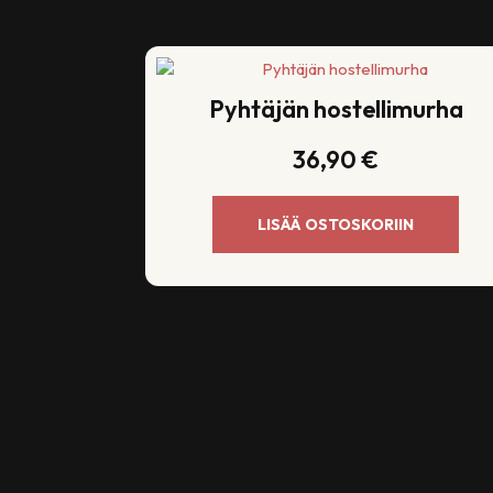
Pyhtäjän hostellimurha
36,90
€
LISÄÄ OSTOSKORIIN