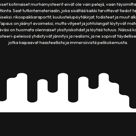
kset kotimaiset murhamysteerit eivät ole vain pelejä, vaan täysimitt
inta. Saat tutkintamateriaalin, joka sisältää kaikki tarvittavat tiedot
seksi: rikospaikkaraportit, kuulustelupöytäkirjat, todisteet ja muut a
. Tapaus on jäänyt avoimeksi, mutta vihjeet ja johtolangat löytyvät mate
äväsi on huomata olennaiset yksityiskohdat ja löytää totuus. Näissä k
eri-peleissä yhdistyvät jännitys ja realismi, ja ne sopivat täydellisest
jotka kaipaavat haasteellista ja immersiivistä pelikokemusta.