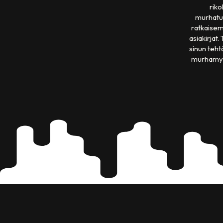
riko
murhatutk
ratkaisemi
asiakirjat
sinun teht
murhamyste