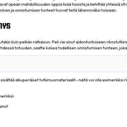
avat upean mahdollisuuden oppia lisää toisista ja kehittää yhteisiä str
aminen ja onnistumisen tunteet tuovat teitä lähemmäksi toisiaan.
MYS
kin kuin pelkän ratkaisun. Peli vie sinut aidontuntuiseen rikostutki
hdessä totuuden, saatte kokea todellisen onnistumisen tunteen, joka t
sisältää alkuperäiset tutkimusmateriaalit– näitä voi olla esimerkiksi r
erkiksi:
panot