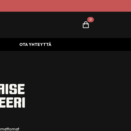
0
OTA YHTEYTTÄ
AISE
EERI
isemattomat