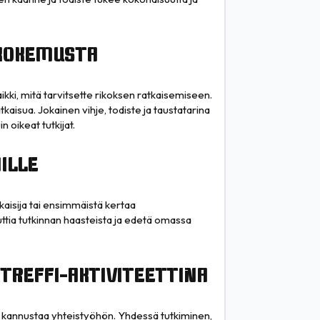
IKOKEMUSTA
ikki, mitä tarvitsette rikoksen ratkaisemiseen.
kaisua. Jokainen vihje, todiste ja taustatarina
n oikeat tutkijat.
ILLE
atkaisija tai ensimmäistä kertaa
ttia tutkinnan haasteista ja edetä omassa
 TREFFI-AKTIVITEETTINA
a kannustaa yhteistyöhön. Yhdessä tutkiminen,