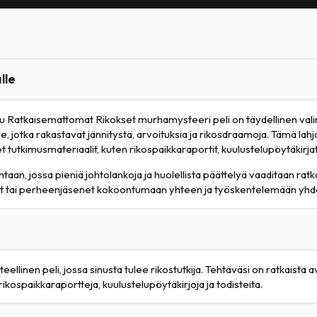
lle
nnostuu Ratkaisemattomat Rikokset murhamysteeri peli on täydellinen v
e, jotka rakastavat jännitystä, arvoituksia ja rikosdraamoja. Tämä lahja
 tutkimusmateriaalit, kuten rikospaikkaraportit, kuulustelupöytäkirjat 
kintaan, jossa pieniä johtolankoja ja huolellista päättelyä vaaditaan ra
vät tai perheenjäsenet kokoontumaan yhteen ja työskentelemään yhde
ellinen peli, jossa sinusta tulee rikostutkija. Tehtäväsi on ratkaista
ikospaikkaraportteja, kuulustelupöytäkirjoja ja todisteita.