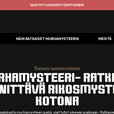
SAAT NYT ILMAISEN TOIMITUKSEN!
NÄIN RATKAISET MURHAMYSTEERIN
MEISTÄ
Tutustu tuotteisiimme
HAMYSTEERI– RATK
NITTÄVÄ RIKOSMYST
KOTONA
laadukasta murhamysteeri peliä, olet tullut oikeaan paikkaan. Ratka