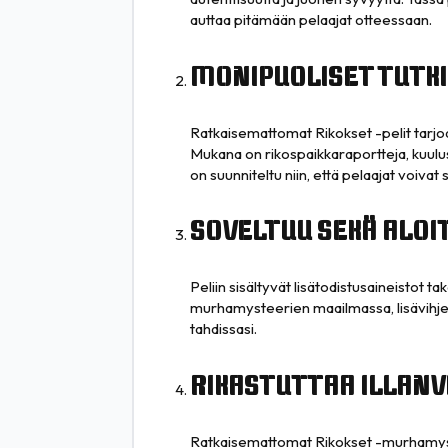
auttaa pitämään pelaajat otteessaan.
MONIPUOLISET TUTK
Ratkaisemattomat Rikokset -pelit tarjoav
Mukana on rikospaikkaraportteja, kuulust
on suunniteltu niin, että pelaajat voivat
SOVELTUU SEKÄ ALOIT
Peliin sisältyvät lisätodistusaineistot ta
murhamysteerien maailmassa, lisävihjeet
tahdissasi.
RIKASTUTTAA ILLANV
Ratkaisemattomat Rikokset -murhamystee