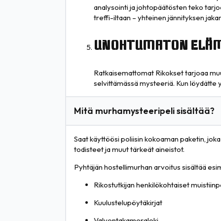
analysointi ja johtopäätösten teko tarjo
treffi-iltaan – yhteinen jännityksen jak
UNOHTUMATON ELÄ
Ratkaisemattomat Rikokset tarjoaa muuta
selvittämässä mysteeriä. Kun löydätte y
Mitä murhamysteeripeli sisältää?
Saat käyttöösi poliisin kokoaman paketin, joka 
todisteet ja muut tärkeät aineistot.
Pyhtäjän hostellimurhan arvoitus sisältää esim
Rikostutkijan henkilökohtaiset muistiin
Kuulustelupöytäkirjat
Valvontakameraloki