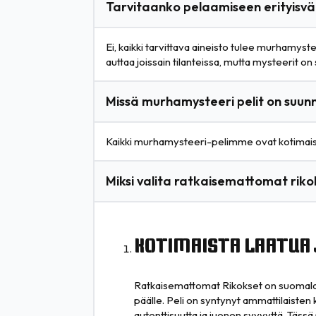
Tarvitaanko pelaamiseen erityisväl
Ei, kaikki tarvittava aineisto tulee murhamyst
auttaa joissain tilanteissa, mutta mysteerit o
Missä murhamysteeri pelit on suunn
Kaikki murhamysteeri-pelimme ovat kotimaisi
Miksi valita ratkaisemattomat rik
KOTIMAISTA LAATUA 
Ratkaisemattomat Rikokset on suomalais
päälle. Peli on syntynyt ammattilaisten 
autenttisuutta ja juonen syvyyttä. Tässä