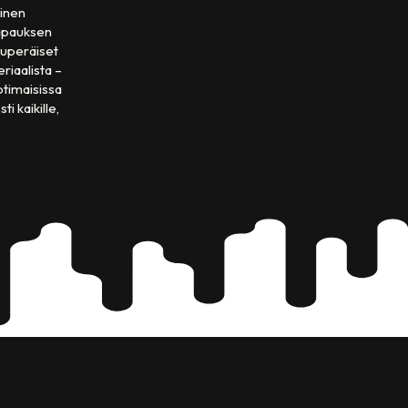
ainen
 tapauksen
lkuperäiset
riaalista –
otimaisissa
i kaikille,