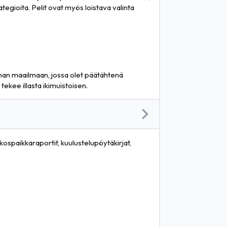
ategioita. Pelit ovat myös loistava valinta
nnan maailmaan, jossa olet päätähtenä
ekee illasta ikimuistoisen.
ikospaikkaraportit, kuulustelupöytäkirjat,