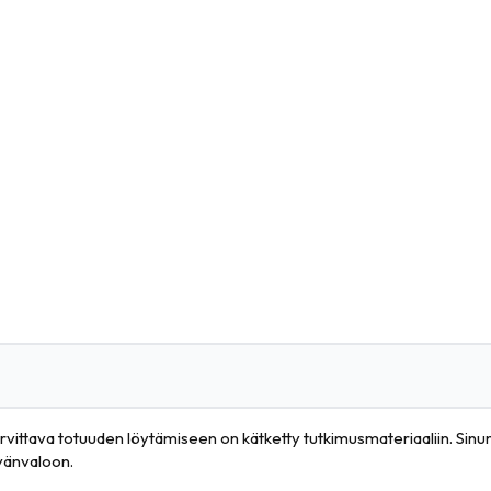
arvittava totuuden löytämiseen on kätketty tutkimusmateriaaliin. Sinun 
ivänvaloon.