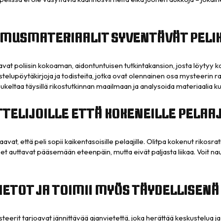
IMUSMATERIAALIT SYVENTÄVÄT PEL
at poliisin kokoaman, aidontuntuisen tutkintakansion, josta löytyy ka
elupöytäkirjoja ja todisteita, jotka ovat olennainen osa mysteerin rat
 sukeltaa täysillä rikostutkinnan maailmaan ja analysoida materiaalia kui
TELIJOILLE ETTÄ KOKENEILLE PELAAJ
kaavat, että peli sopii kaikentasoisille pelaajille. Olitpa kokenut rikosr
 auttavat pääsemään eteenpäin, mutta eivät paljasta liikaa. Voit nau
IETOT JA TOIMII MYÖS TÄYDELLISENÄ
rit tarjoavat jännittävää ajanvietettä, joka herättää keskustelua j