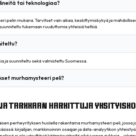
ineitä tai teknologiaa?
eeri pelin mukana. Tarvitset vain aikaa, keskittymiskykyä ja mahdollis
n suunniteltu tukemaan ruuduttomia yhteisiä hetkiä.
iteltu?
a ja suunniteltu sekä valmistettu Suomessa.
okset murhamysteeri peli?
JA TARKKAAN HARKITTUJA YKSITYISKO
en perheyrityksen huolella rakentama murhamysteeri peli, jossa jok
käsissä: kirjailijan, markkinoinnin osaajan ja data-analyytikon yhtei
 pelissä ei ole väsyttäviä käännösvirheitä eikä juonen aukkoja – jokai