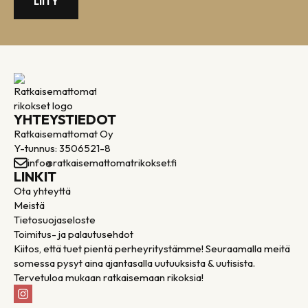
LIITY
YHTEYSTIEDOT
Ratkaisemattomat Oy
Y-tunnus: 3506521-8
info@ratkaisemattomatrikokset.fi
LINKIT
Ota yhteyttä
Meistä
Tietosuojaseloste
Toimitus- ja palautusehdot
Kiitos, että tuet pientä perheyritystämme! Seuraamalla meitä
somessa pysyt aina ajantasalla uutuuksista & uutisista.
Tervetuloa mukaan ratkaisemaan rikoksia!