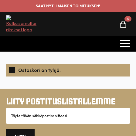
SAAT NYT ILMAISEN TOIMITUKSEN!
0
Ostoskori on tyhjä.
LIITY POSTITUS­LISTALLEMME